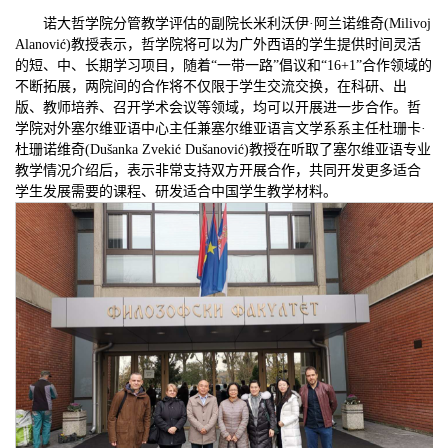
诺大哲学院分管教学评估的副院长米利沃伊·阿兰诺维奇(Milivoj
ć
Alanovi
)教授表示，哲学院将可以为广外西语的学生提供时间灵活
的短、中、长期学习项目，随着“一带一路”倡议和“16+1”合作领域的
不断拓展，两院间的合作将不仅限于学生交流交换，在科研、出
版、教师培养、召开学术会议等领域，均可以开展进一步合作。哲
学院对外塞尔维亚语中心主任兼塞尔维亚语言文学系系主任杜珊卡·
ć
ć
杜珊诺维奇(Dušanka Zveki
Dušanovi
)教授在听取了塞尔维亚语专业
教学情况介绍后，表示非常支持双方开展合作，共同开发更多适合
学生发展需要的课
程、
研发适合中国学生教学材料。