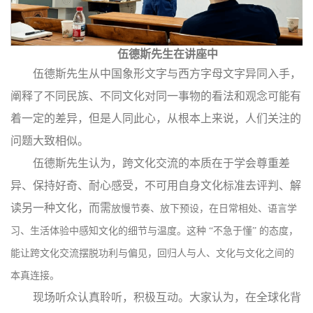
伍德斯先生在讲座中
伍德斯
先生从中国象形文字与西方字母文字异同入手，
阐释了不同民族、不同文化对同一事物的看法和观念可能有
着一定的差异，但是人同此心，从根本上来说，人们关注的
问题大致相似。
伍德斯
先生认为
，跨文化交流的本质
在于
学会尊重差
异、保持好奇、耐心感受，不
可
用自身文化标准去评判、解
读另一种文化，
而需
放慢节奏、放下预设，在日常相处、语言学
习、生活体验中感知文化的细节与温度。这种
“不急于懂” 的态度，
能让跨文化交流摆脱功利与偏见，回归人与人、文化与文化之间的
本真连接。
现场听众认真聆听
，
积极互动。
大家认为，在全球化背