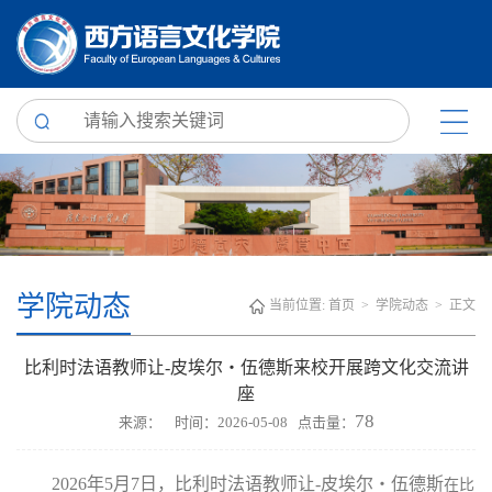
学院动态
当前位置:
首页
>
学院动态
> 正文
比利时法语教师让-皮埃尔・伍德斯来校开展跨文化交流讲
座
78
来源： 时间：2026-05-08 点击量：
2026年5月7日，比利时法语教师让-皮埃尔・伍德斯
在比