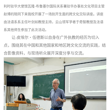
利时驻华大使馆瓦隆-布鲁塞尔国际关系署驻华办事处文化项目主管
赵博的陪同下来我校开展了一场别开生面的跨文化交际讲座。讲座
由法语系系主任叶剑如教授主持，云山领军学者于奇智教授及法语
系其他师生参加了此次活动。
让
-
皮埃尔・伍德斯以自身在
广外
执教
的经历为切入
点，围绕其在中国和其他国家和地区
跨文化交流
的
实践
，
结
合影像资料
，与现场听众展开深度分享与交流
。