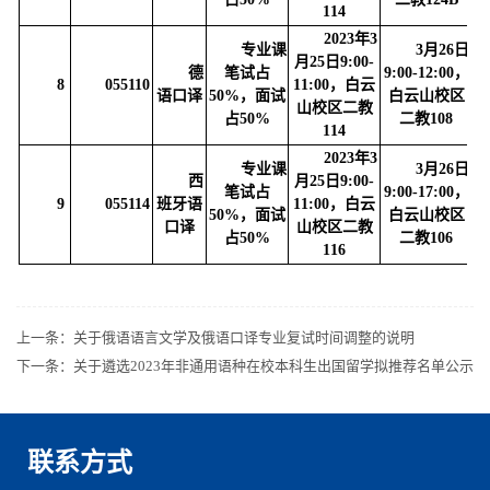
114
2023年3
专业课
3月26日
月25日9:00-
德
笔试占
9:00-12:00，
8
055110
11:00，白云
语口译
50%，面试
白云山校区
山校区二教
86
占50%
二教108
114
2023年3
专业课
3月26日
西
月25日9:00-
笔试占
9:00-17:00，
9
055114
班牙语
11:00，白云
50%，面试
白云山校区
口译
山校区二教
86
占50%
二教106
116
上一条：
关于俄语语言文学及俄语口译专业复试时间调整的说明
下一条：
关于遴选2023年非通用语种在校本科生出国留学拟推荐名单公示
联系方式