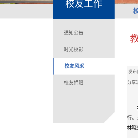
校友工作
通知公告
时光校影
校友风采
发布
分享
校友捐赠
行。
林晓