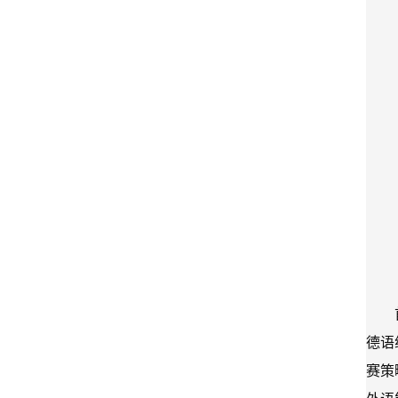
德语
赛策