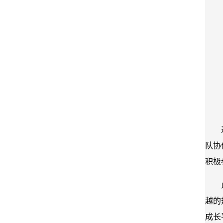
队协
积极
越的
成长