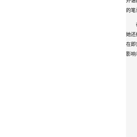
外语
的笔
她还
在即
影响