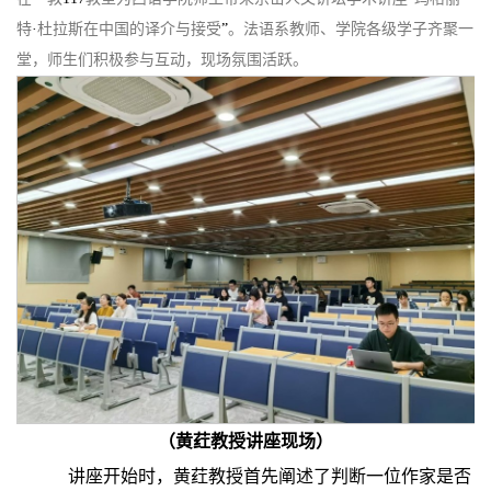
特
·
杜拉斯在中国的译介与接受
”
。法语系教师、学院各级学子齐聚一
堂，师生们积极参与互动，现场氛围活跃。
（黄荭教授讲座现场）
讲座开始时，黄荭教授首先阐述了判断一位作家是否