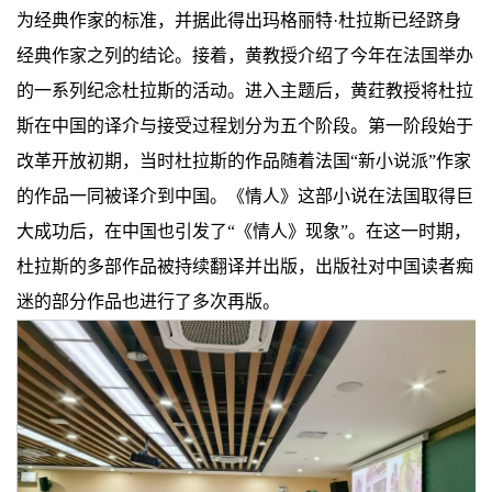
为经典作家的标准，并据此得出玛格丽特·杜拉斯已经跻身
经典作家之列的结论。接着，黄教授介绍了今年在法国举办
的一系列纪念杜拉斯的活动。进入主题后，黄荭教授将杜拉
斯在中国的译介与接受过程划分为五个阶段。第一阶段始于
改革开放初期，当时杜拉斯的作品随着法国“新小说派”作家
的作品一同被译介到中国。《情人》这部小说在法国取得巨
大成功后，在中国也引发了“《情人》现象”。在这一时期，
杜拉斯的多部作品被持续翻译并出版，出版社对中国读者痴
迷的部分作品也进行了多次再版。