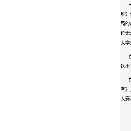
堆》
局的
位无
大学
送出
者》
大赛