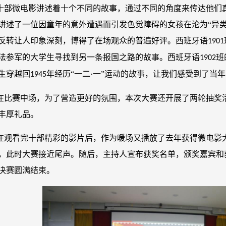
十部微电影讲述着十个不同的故事，通过不同的角度来传达他们
讲述了一位因童年的意外遭遇而引发色觉障碍的女孩在沦为“异
反转让人印象深刻，博得了在场观众的普遍好评。西班牙语
1901
法参军的大学生寻找到另一条报国之路的故事。西班牙语
班
1902
生穿越回
年经历“一二·一”运动的故事，让我们感受到了当
1945
在比赛中场，为了营造更好的氛围，本次大赛还开展了两轮抽奖
丰厚礼品。
在观看完十部精彩的影片后，作为暖场又播放了去年获得微电影
，此时大赛接近尾声。随后，主持人宣布获奖名单，颁奖嘉宾和
决赛圆满结束。