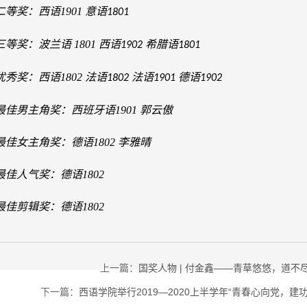
二等奖：西语
1901
意语
1801
三等奖：波兰语
1801
西语
希腊语
1902
1801
优秀奖：西语
1802
法语
法语
德语
1802
1901
1902
最佳男主角奖：西班牙语
1901
郭云傲
最佳女主角奖：德语
1802
李雅晴
最佳人气奖：德语
1802
最佳剪辑奖：德语
1802
上一篇：
国奖人物 | 付金鑫——青草悠悠，道不
下一篇：
西语学院举行2019—2020上半学年“青春心向党，