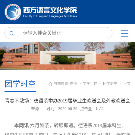
团学时空
当前位置:
首页
>
学生工作
>
团学时空
> 正文
青春不散场：德语系举办2019届毕业生欢送会及外教欢送会
674
来源： 时间：2020-06-29 点击量：
本网讯
六月如荼，转眼即逝。德语系2019届本科生、