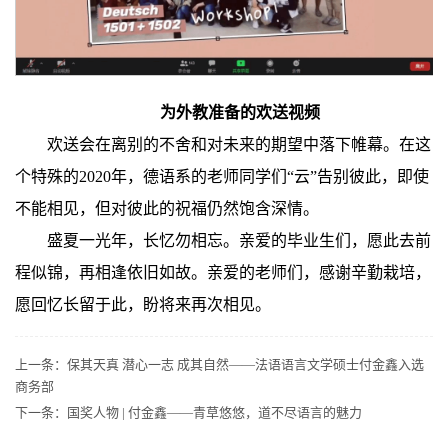
为外教准备的欢送视频
欢送会在离别的不舍和对未来的期望中落下帷幕。在这
个特殊的2020年，德语系的老师同学们“云”告别彼此，即使
不能相见，但对彼此的祝福仍然饱含深情。
盛夏一光年，长忆勿相忘。亲爱的毕业生们，愿此去前
程似锦，再相逢依旧如故。亲爱的老师们，感谢辛勤栽培，
愿回忆长留于此，盼将来再次相见。
上一条：
保其天真 潜心一志 成其自然——法语语言文学硕士付金鑫入选
商务部
下一条：
国奖人物 | 付金鑫——青草悠悠，道不尽语言的魅力